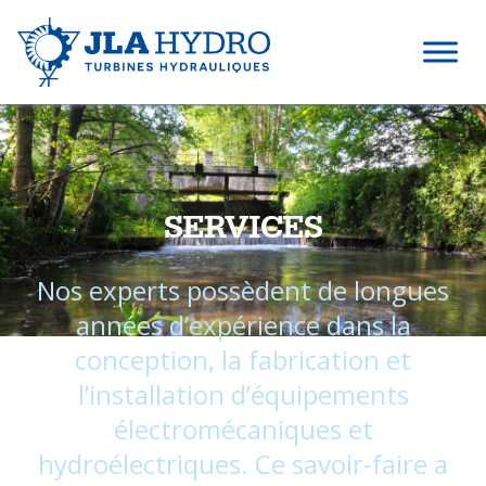
SERVICES
Nos experts possèdent de longues
années d’expérience dans la
conception, la fabrication et
l’installation d’équipements
électromécaniques et
hydroélectriques. Ce savoir-faire a