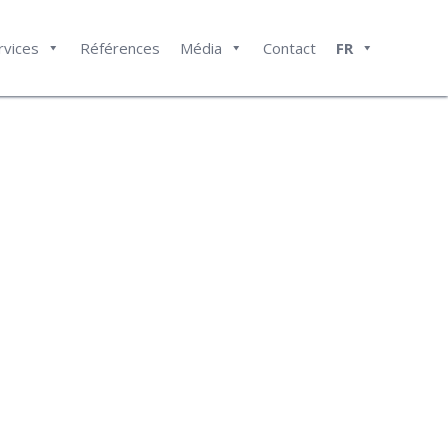
rvices
Références
Média
Contact
FR
SE REND
NE À
R À LA
Z !